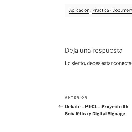
Aplicación
.
Práctica - Documen
Deja una respuesta
Lo siento, debes estar
conecta
Navegación
Entrada
ANTERIOR
de
anterior:
Debate – PEC1 – Proyecto III:
Señalética y Digital Signage
entradas