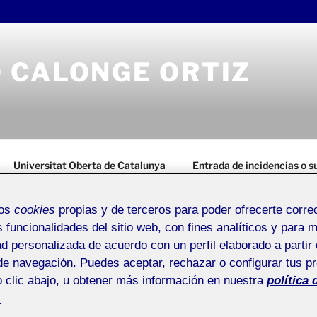
 CALONGE ORTIZ
Universitat Oberta de Catalunya
Entrada de incidencias o 
mos
cookies
propias y de terceros para poder ofrecerte corr
s funcionalidades del sitio web, con fines analíticos y para 
ad personalizada de acuerdo con un perfil elaborado a partir 
 CALONGE ORTIZ
de navegación. Puedes aceptar, rechazar o configurar tus p
Buscar
ejecutivo y aplicación
por:
 clic abajo, u obtener más información en nuestra
política 
.